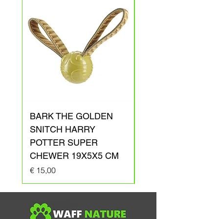
BARK THE GOLDEN
BARK ARAGOG
SNITCH HARRY
HARRY POTTER
POTTER SUPER
PLUCHE 41X31X1
CHEWER 19X5X5 CM
Prijs
€ 20,00
Prijs
€ 15,00