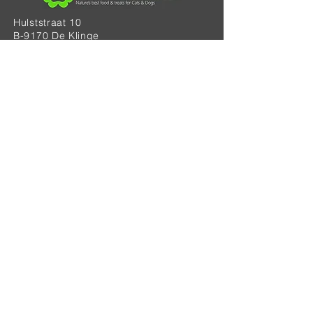
Hulststraat 10
B-9170 De Klinge
BE 0521.940.568
Tel: 0483.66.37.03
info@waffnature-natuurvoeding.be
*Algemene voorwaarden
*Privacybeleid
Schrijf je in voor onze nieuwsbrief •
E-mailadres
Aanmelden