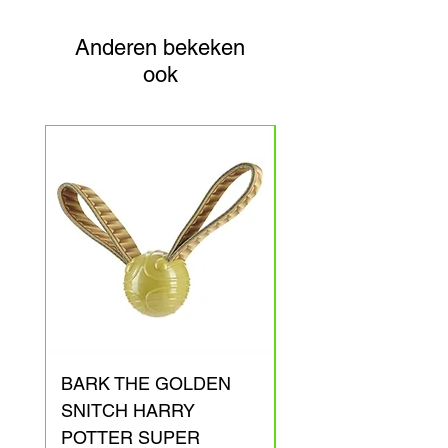
Anderen bekeken
ook
BARK THE GOLDEN
BARK ARAGOG
SNITCH HARRY
HARRY POTTER
POTTER SUPER
PLUCHE 41X31X1