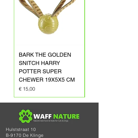
BARK THE GOLDEN
BARK ARAGOG
SNITCH HARRY
HARRY POTTER
POTTER SUPER
PLUCHE 41X31X1
CHEWER 19X5X5 CM
Prijs
€ 20,00
Prijs
€ 15,00
Hulststraat 10
B-9170 De Klinge