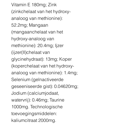
Vitamin E 180mg; Zink
(zinkchelaat van het hydroxy-
analoog van methionine):
52.2mg; Mangaan
(mangaanchelaat van het
hydroxy-analoog van
methionine): 20.4mg; Ijzer
(ijzer(II)chelaat van
glycinehydraat): 13mg; Koper
(koperchelaat van het hydroxy-
analoog van methionine): 1.4mg;
Selenium (geïnactiveerde
geseeniseerde gist): 0.04620mg;
Jodium (calciumjodaat,
watervrij): 0.46mg; Taurine
1000mg. Technologische
toevoegingsmiddelen:
kaliumcitraat 2000mg.