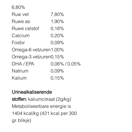
6,80%
Ruw vet
7,80%
Ruwe as
1,90%
Ruwe celstof
0,18%
Calcium
0,20%
Fosfor
0,09%
Omega-6 vetzuren
1,00%
Omega-3 vetzuren
0,15%
DHA / EPA
0,06% / 0,05%
Natrium
0,09%
Kalium
0,15%
Urinealkaliserende
stoffen:
kaliumcitraat (2g/kg)
Metaboliseerbare energie is
1404 kcal/kg (421 kcal per 300
gr. blikje)