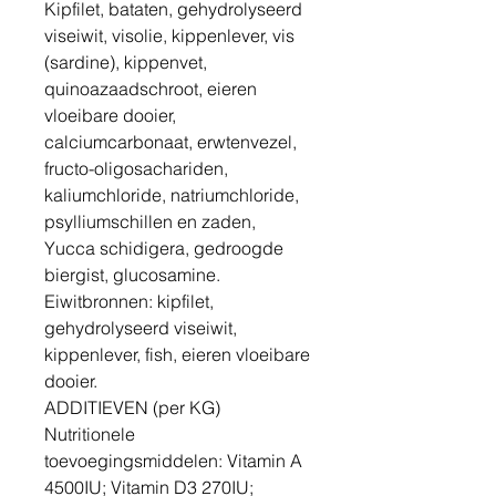
Kipfilet, bataten, gehydrolyseerd
viseiwit, visolie, kippenlever, vis
(sardine), kippenvet,
quinoazaadschroot, eieren
vloeibare dooier,
calciumcarbonaat, erwtenvezel,
fructo-oligosachariden,
kaliumchloride, natriumchloride,
psylliumschillen en zaden,
Yucca schidigera, gedroogde
biergist, glucosamine.
Eiwitbronnen: kipfilet,
gehydrolyseerd viseiwit,
kippenlever, fish, eieren vloeibare
dooier.
ADDITIEVEN (per KG)
Nutritionele
toevoegingsmiddelen: Vitamin A
4500IU; Vitamin D3 270IU;