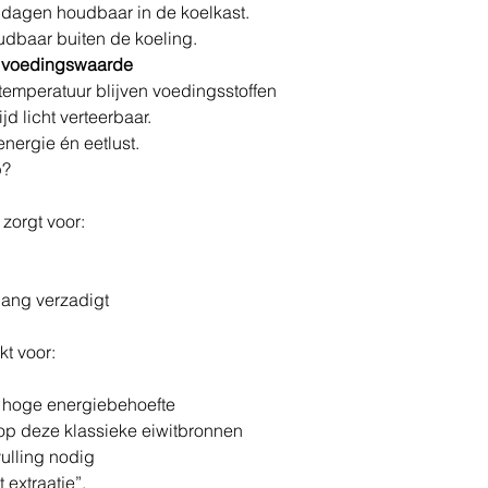
 dagen houdbaar in de koelkast.
udbaar buiten de koeling.
e voedingswaarde
emperatuur blijven voedingsstoffen
d licht verteerbaar.
energie én eetlust.
p?
zorgt voor:
lang verzadigt
kt voor:
 hoge energiebehoefte
p deze klassieke eiwitbronnen
ulling nodig
 extraatje”.