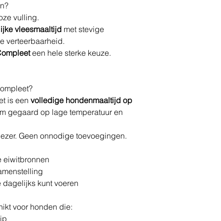
en?
oze vulling.
ijke vleesmaaltijd
met stevige
e verteerbaarheid.
Compleet
een hele sterke keuze.
Compleet?
t is een
volledige hondenmaaltijd op
am gegaard op lage temperatuur en
iezer. Geen onnodige toevoegingen.
e eiwitbronnen
amenstelling
e dagelijks kunt voeren
hikt voor honden die:
ip