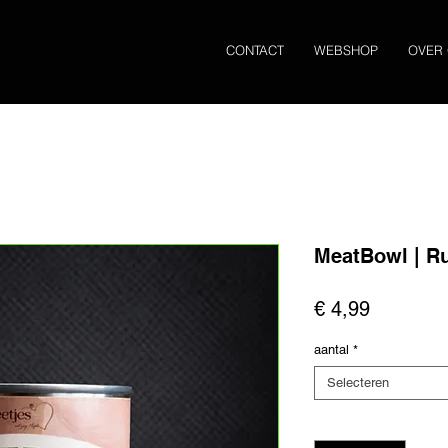
CONTACT
WEBSHOP
OVER
MeatBowl | R
Prijs
€ 4,99
aantal
*
Selecteren
Aantal
*