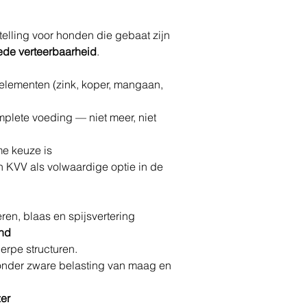
lling voor honden die gebaat zijn
ede verteerbaarheid
.
nelementen (zink, koper, mangaan,
mplete voeding — niet meer, niet
me keuze is
en KVV als volwaardige optie in de
eren, blaas en spijsvertering
end
rpe structuren.
onder zware belasting van maag en
zer