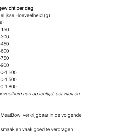
gewicht per dag
elijkse Hoeveelheid (g)
60
-150
-300
-450
-600
-750
-900
00-1.200
50-1.500
00-1.800
oeveelheid aan op leeftijd, activiteit en
 MeatBowl verkrijgbaar in de volgende
n smaak en vaak goed te verdragen