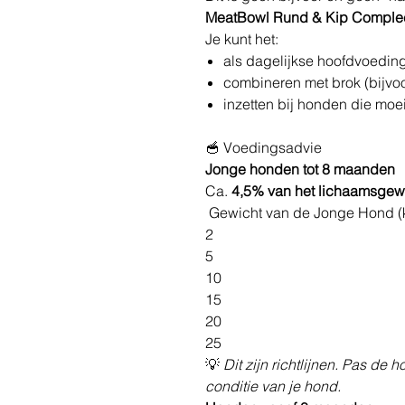
MeatBowl Rund & Kip Compleet 
Je kunt het:
als dagelijkse hoofdvoedin
combineren met brok (bijvo
inzetten bij honden die mo
🥣 Voedingsadvie
Jonge honden tot 8 maanden
Ca.
4,5% van het lichaamsgew
Gewicht van de Jonge Hond (
2
5
10
15
20
25
💡
Dit zijn richtlijnen. Pas de h
conditie van je hond.