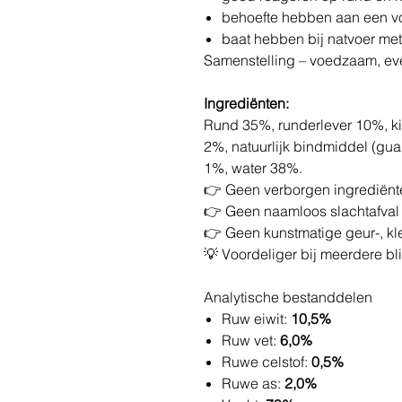
behoefte hebben aan een v
baat hebben bij natvoer met
Samenstelling – voedzaam, eve
Ingrediënten:
Rund 35%, runderlever 10%, ki
2%, natuurlijk bindmiddel (gu
1%, water 38%.
👉 Geen verborgen ingrediënt
👉 Geen naamloos slachtafval
👉 Geen kunstmatige geur-, kle
💡 Voordeliger bij meerdere bl
Analytische bestanddelen
Ruw eiwit:
10,5%
Ruw vet:
6,0%
Ruwe celstof:
0,5%
Ruwe as:
2,0%