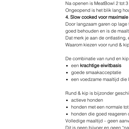
Na openen is MeatBowl 2 tot 3
Ongeopend is het blik lang ho
4. Slow cooked voor maximal
Door langzaam garen op lage t
goed behouden en is de maaltij
Dat merk je aan de ontlasting, 
Waarom kiezen voor rund & ki
De combinatie van rund en kip 
een
krachtige eiwitbasis
goede smaakacceptatie
een voedzame maaltijd die 
Rund & kip is bijzonder geschi
actieve honden
honden met een normale tot
honden die goed reageren o
Volledige maaltijd – geen aanv
Dit is geen bijvoer en geen “nat