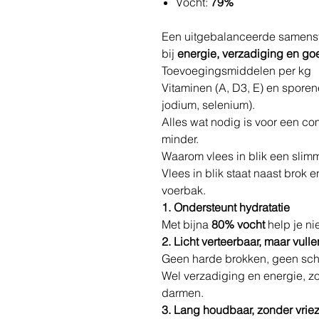
Vocht:
79%
Een uitgebalanceerde samenste
bij
energie, verzadiging en go
Toevoegingsmiddelen per kg
Vitaminen (A, D3, E) en spore
jodium, selenium).
Alles wat nodig is voor een co
minder.
Waarom vlees in blik een slim
Vlees in blik staat naast brok 
voerbak.
1. Ondersteunt hydratatie
Met bijna
80% vocht
help je ni
2. Licht verteerbaar, maar vull
Geen harde brokken, geen sche
Wel verzadiging en energie, z
darmen.
3. Lang houdbaar, zonder vrie