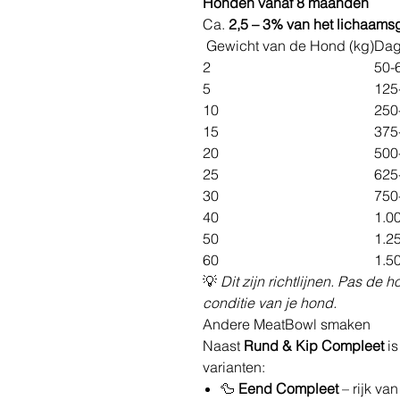
Honden vanaf 8 maanden
Ca.
2,5 – 3% van het lichaams
Gewicht van de Hond (kg)
Dag
2
50-
5
125
10
250
15
375
20
500
25
625
30
750
40
1.0
50
1.2
60
1.5
💡
Dit zijn richtlijnen. Pas de h
conditie van je hond.
Andere MeatBowl smaken
Naast
Rund & Kip Compleet
is
varianten:
🦆
Eend Compleet
– rijk va