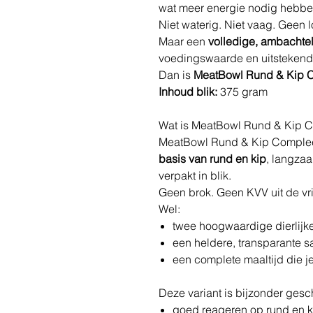
wat meer energie nodig hebb
Niet waterig. Niet vaag. Geen l
Maar een
volledige, ambachtel
voedingswaarde en uitstekend
Dan is
MeatBowl Rund & Kip 
Inhoud blik:
375 gram
Wat is MeatBowl Rund & Kip 
MeatBowl Rund & Kip Complee
basis van rund en kip
, langza
verpakt in blik.
Geen brok. Geen KVV uit de vr
Wel:
twee hoogwaardige dierlijk
een heldere, transparante s
een complete maaltijd die j
Deze variant is bijzonder gesc
goed reageren op rund en k