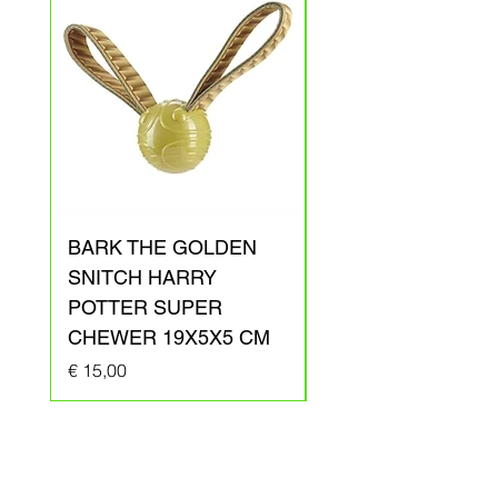
BARK THE GOLDEN
BARK ARAGOG
SNITCH HARRY
HARRY POTTER
POTTER SUPER
PLUCHE 41X31X1
CHEWER 19X5X5 CM
Prijs
€ 20,00
Prijs
€ 15,00