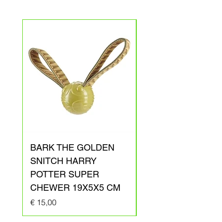
BARK THE GOLDEN
BARK ARAGOG
SNITCH HARRY
HARRY POTTER
POTTER SUPER
PLUCHE 41X31X1
CHEWER 19X5X5 CM
Prijs
€ 20,00
Prijs
€ 15,00