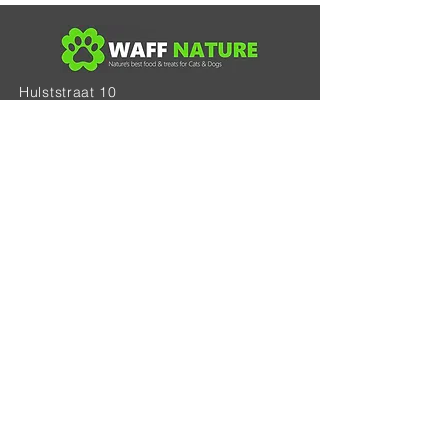
Hulststraat 10
B-9170 De Klinge
BE 0521.940.568
Tel: 0483.66.37.03
info@waffnature-natuurvoeding.be
*Algemene voorwaarden
*Privacybeleid
Schrijf je in voor onze nieuwsbrief •
E-mailadres
Aanmelden