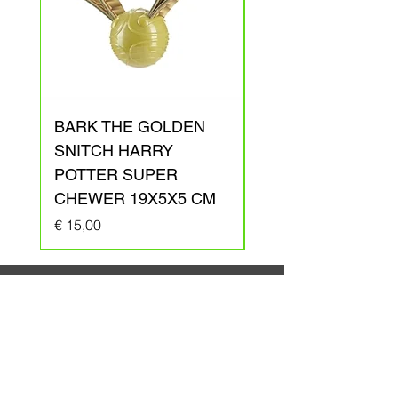
BARK THE GOLDEN
BARK ARAGOG
SNITCH HARRY
HARRY POTTER
POTTER SUPER
PLUCHE 41X31X1
CHEWER 19X5X5 CM
Prijs
€ 20,00
Prijs
€ 15,00
Hulststraat 10
B-9170 De Klinge
BE 0521.940.568
Tel: 0483.66.37.03