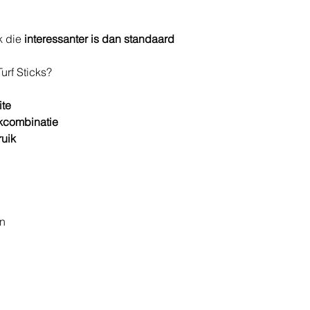
k die
interessanter is dan standaard
urf Sticks?
ite
kcombinatie
ruik
en