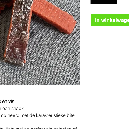
In winkelwag
 én vis
n één snack:
bineerd met de karakteristieke bite
t, licht taai en perfect als beloning of