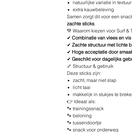
natuurlijke variatie in textuur
extra kauwbeleving
Samen zorgt dit voor een snac
zachte sticks
.
💚 Waarom kiezen voor Surf & T
✔
Combinatie van vlees en vis
✔
Zachte structuur met lichte b
✔
Hoge acceptatie door smaa
✔
Geschikt voor dagelijks geb
🦴 Structuur & gebruik
Deze sticks zijn:
zacht, maar niet slap
licht taai
makkelijk in stukjes te brek
👉 Ideaal als:
🐾 trainingssnack
🐾 beloning
🐾 tussendoortje
🐾 snack voor onderweg