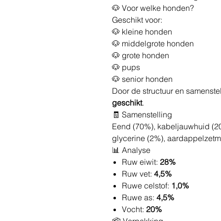
🐶 Voor welke honden?
Geschikt voor:
🐶 kleine honden
🐶 middelgrote honden
🐶 grote honden
🐶 pups
🐶 senior honden
Door de structuur en samenstel
geschikt
.
🧾 Samenstelling
Eend (70%), kabeljauwhuid (20
glycerine (2%), aardappelzetm
📊 Analyse
Ruw eiwit:
28%
Ruw vet:
4,5%
Ruwe celstof:
1,0%
Ruwe as:
4,5%
Vocht:
20%
📦 Verpakking