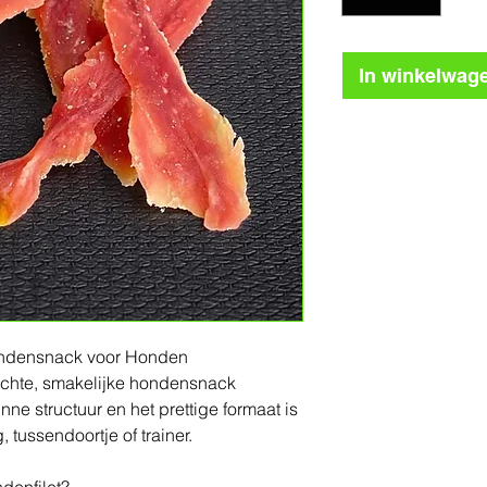
In winkelwag
Eendensnack voor Honden
achte, smakelijke hondensnack
nne structuur en het prettige formaat is
 tussendoortje of trainer.
denfilet?