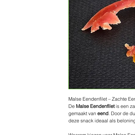
Malse Eendenfilet – Zachte 
De
Malse Eendenfilet
is een z
gemaakt van
eend
. Door de du
deze snack ideaal als beloning,
Waarom kiezen voor Malse Een