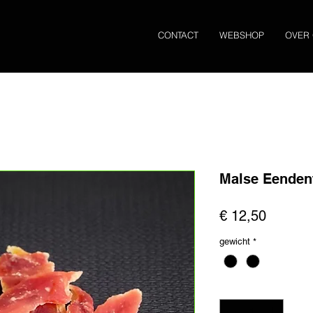
CONTACT
WEBSHOP
OVER
Malse Eendenf
Prijs
€ 12,50
gewicht
*
Aantal
*