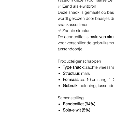
✅ Eend als eiwitbron
Deze snack is gemaakt op bas
wordt gekozen door baasjes di
snackassortiment.
✅ Zachte structuur
De eendenfilet is
mals van stru
voor verschillende gebruiksmom
tussendoortje.
Producteigenschappen
Type snack:
zachte vleessn
Structuur:
mals
Formaat:
ca. 10 cm lang, 1
Gebruik:
beloning, tussendoo
Samenstelling
Eendenfilet (94%)
Soja-eiwit (5%)