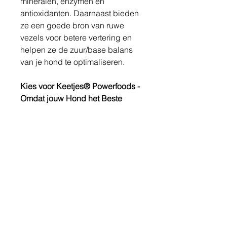
mineralen, enzymen en
antioxidanten. Daarnaast bieden
ze een goede bron van ruwe
vezels voor betere vertering en
helpen ze de zuur/base balans
van je hond te optimaliseren.
Kies voor Keetjes® Powerfoods -
Omdat jouw Hond het Beste
Verdient!
Met Keetjes® Powerfoods kies je
voor een natuurlijke, voedzame
en heerlijke aanvulling op de
dagelijkse maaltijd van jouw
hond. Gun je hond de kracht van
pure groente, fruit en kruiden, en
zie hoe hij floreert met natuurlijke
gezondheid en vitaliteit.
Keetjes® Powerfoods: