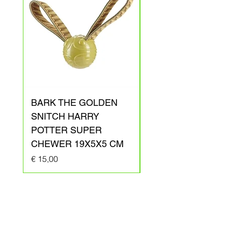
BARK THE GOLDEN
BARK ARAGOG
SNITCH HARRY
HARRY POTTER
POTTER SUPER
PLUCHE 41X31X1
CHEWER 19X5X5 CM
Prijs
€ 20,00
Prijs
€ 15,00
Hulststraat 10