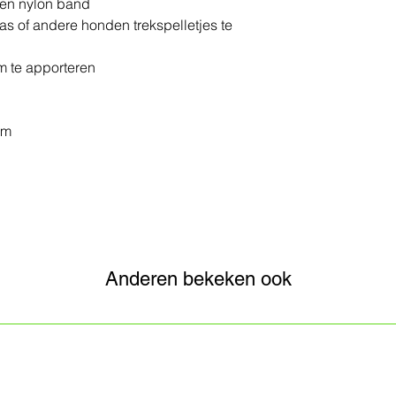
een nylon band
s of andere honden trekspelletjes te
om te apporteren
 cm
Anderen bekeken ook