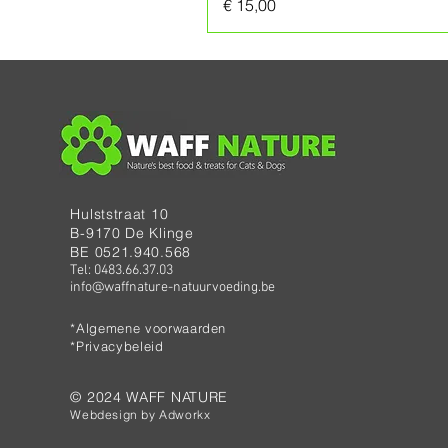
Prijs
€ 15,00
Hulststraat 10
B-9170 De Klinge
BE 0521.940.568
Tel: 0483.66.37.03
info@waffnature-natuurvoeding.be
*Algemene voorwaarden
*Privacybeleid
© 2024 WAFF NATURE
Webdesign by
Adworkx