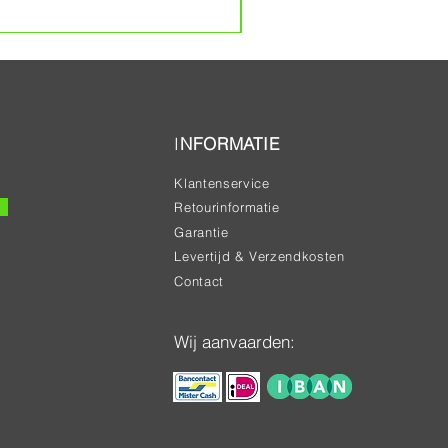
Prijs
€ 20,00
I
NFORMATIE
Klantenservice
Retourinformatie
Garantie
Levertijd & Verzendkosten
Contact
Wij aanvaarden: