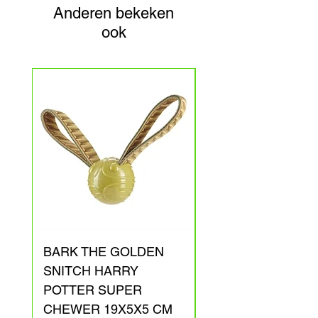
Anderen bekeken
ook
BARK THE GOLDEN
BARK ARAGOG
SNITCH HARRY
HARRY POTTER
POTTER SUPER
PLUCHE 41X31X1
CHEWER 19X5X5 CM
Prijs
€ 20,00