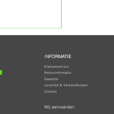
BARK ARAGOG HARRY
Prijs
€ 20,00
I
NFORMATIE
Klantenservice
Retourinformatie
Garantie
Levertijd & Verzendkosten
Contact
Wij aanvaarden: