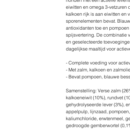
eiwitten en omega 3-vetzuren d
kalkoen rijk is aan eiwitten en
sporenelementen bevat. Blauw
antioxidanten toe en pompoen 
spijsvertering. De combinatie v
en geselecteerde toevoeginge
dagelijkse maaltijd voor actie
- Complete voeding voor actie
- Met zalm, kalkoen en zalmoli
- Bevat pompoen, blauwe bes
Samenstelling: Verse zalm (26%
kalkoeneiwit (10%), rundvet (1
gehydrolyseerde lever (3%), e
appelpulp, lijnzaad, pompoen, 
kaliumchloride, erwtenmeel, g
gedroogde gemberwortel (0,1