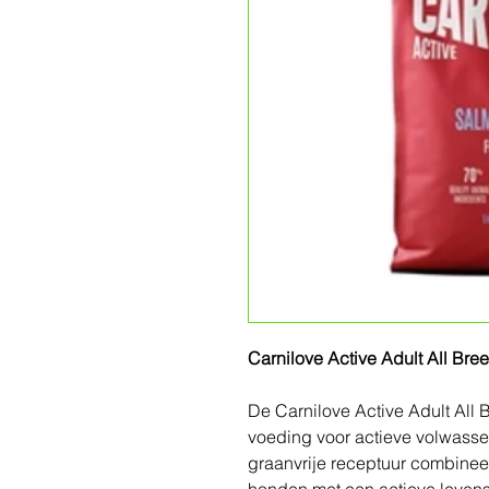
Carnilove Active Adult All Br
De Carnilove Active Adult All
voeding voor actieve volwasse
graanvrije receptuur combinee
honden met een actieve levenss