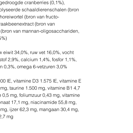
gedroogde cranberries (0,1%),
olyseerde schaaldierenschalen (bron
oreiwortel (bron van fructo-
raakbeenextract (bron van
st (bron van mannan-oligosacchariden,
5%)
 eiwit 34,0%, ruw vet 16,0%, vocht
tof 2,9%, calcium 1,4%, fosfor 1,1%,
en 0,3%, omega 6-vetzuren 3,0%
0 IE, vitamine D3 1.575 IE, vitamine E
mg, taurine 1.500 mg, vitamine B1 4,7
e 0,5 mg, foliumzuur 0,43 mg, vitamine
naat 17,1 mg, niacinamide 55,8 mg,
8 mg, ijzer 62,3 mg, mangaan 30,4 mg,
2,7 mg