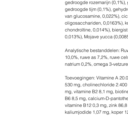
gedroogde rozemarijn (0,1%), 
gedroogde tijm (0,1%), gehydr
van glucosamine, 0,022%), cich
oligosacchariden, 0,0163%), k
chondroïtine, 0,014%), biergi
0,013%), Mojave yucca (0,008
Analytische bestanddelen: Ruw
10,0%, ruwe as 7,2%, ruwe cels
natrium 0,2%, omega 3-vetzur
Toevoegingen: Vitamine A 20.00
530 mg, cholinechloride 2.400 
mg, vitamine B2 8,1 mg, biotin
B6 8,5 mg, calcium-D-pantothe
vitamine B12 0,3 mg, zink 86,
kaliumjodide 1,07 mg, koper 1