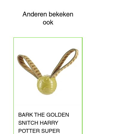
Anderen bekeken
ook
BARK THE GOLDEN
BARK ARAGOG
SNITCH HARRY
HARRY POTTER
POTTER SUPER
PLUCHE 41X31X1