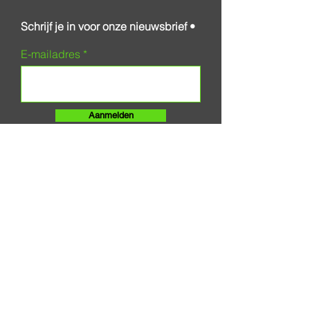
Schrijf je in voor onze nieuwsbrief •
E-mailadres
Aanmelden
I
NFORMATIE
Klantenservice
Retourinformatie
Garantie
Levertijd & Verzendkosten
Contact