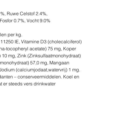
0%, Ruwe Celstof 2.4%,
Fosfor 0.7%, Vocht 9.0%
len per kg.
) 11250 IE, Vitamine D3 (cholecalciferol)
lpha-tocopheryl acetate) 75 mg, Koper
t) 10 mg, Zink (Zinksulfaatmonohydraat)
(II) monohydraat) 57,0 mg, Mangaan
Jodium (calciumjodaat,watervrij) 1 mg.
danten – conserveermiddelen. Koel en
 er steeds vers drinkwater