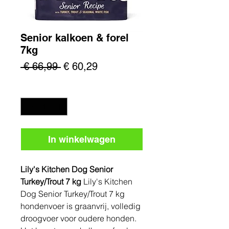
Senior kalkoen & forel
7kg
Normale
Verkoopprijs
 € 66,99 
€ 60,29
prijs
Aantal
*
In winkelwagen
Lily's Kitchen Dog Senior
Turkey/Trout 7 kg
Lily's Kitchen
Dog Senior Turkey/Trout 7 kg
hondenvoer is graanvrij, volledig
droogvoer voor oudere honden.