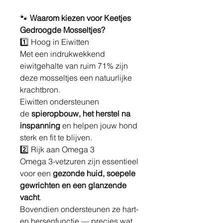
🐾
Waarom kiezen voor Keetjes
Gedroogde Mosseltjes?
1️⃣ Hoog in Eiwitten
Met een indrukwekkend
eiwitgehalte van ruim 71% zijn
deze mosseltjes een natuurlijke
krachtbron.
Eiwitten ondersteunen
de
spieropbouw, het herstel na
inspanning
en helpen jouw hond
sterk en fit te blijven.
2️⃣ Rijk aan Omega 3
Omega 3-vetzuren zijn essentieel
voor een
gezonde huid, soepele
gewrichten en een glanzende
vacht
.
Bovendien ondersteunen ze hart-
en hersenfunctie — precies wat