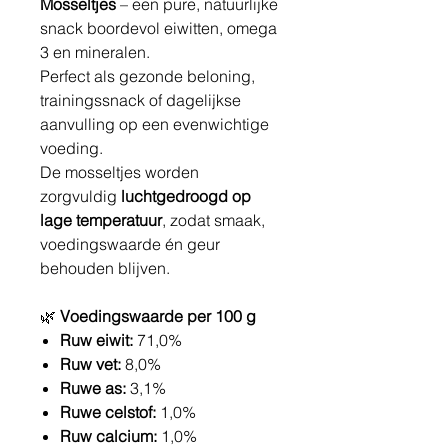
Mosseltjes
– een pure, natuurlijke
snack boordevol eiwitten, omega
3 en mineralen.
Perfect als gezonde beloning,
trainingssnack of dagelijkse
aanvulling op een evenwichtige
voeding.
De mosseltjes worden
zorgvuldig
luchtgedroogd op
lage temperatuur
, zodat smaak,
voedingswaarde én geur
behouden blijven.
🌿
Voedingswaarde per 100 g
Ruw eiwit:
71,0%
Ruw vet:
8,0%
Ruwe as:
3,1%
Ruwe celstof:
1,0%
Ruw calcium:
1,0%