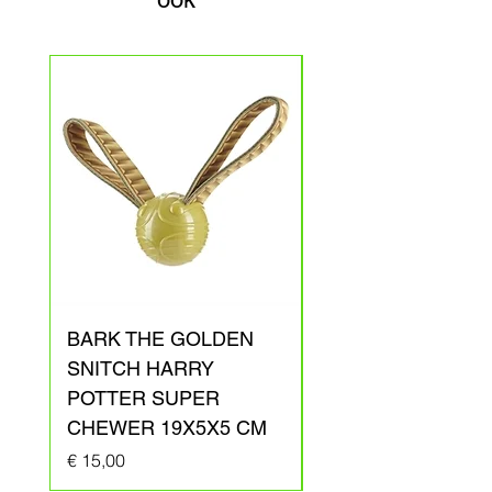
BARK THE GOLDEN
BARK ARAGOG
SNITCH HARRY
HARRY POTTER
POTTER SUPER
PLUCHE 41X31X1
CHEWER 19X5X5 CM
Prijs
€ 20,00
Prijs
€ 15,00