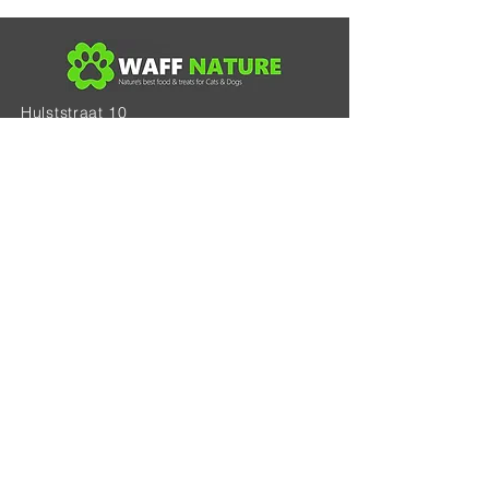
Hulststraat 10
B-9170 De Klinge
BE 0521.940.568
Tel: 0483.66.37.03
info@waffnature-natuurvoeding.be
*Algemene voorwaarden
*Privacybeleid
Schrijf je in voor onze nieuwsbrief •
E-mailadres
Aanmelden