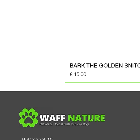
BARK THE GOLDEN SNIT
Prijs
€ 15,00
Hulststraat 10