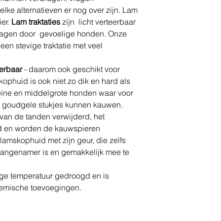
elke alternatieven er nog over zijn. Lam
ier.
Lam traktaties
zijn licht verteerbaar
ragen door gevoelige honden. Onze
en stevige traktatie met veel
eerbaar
- daarom ook geschikt voor
kophuid is ook niet zo dik en hard als
leine en middelgrote honden waar voor
e goudgele stukjes kunnen kauwen.
van de tanden verwijderd, het
d en worden de kauwspieren
lamskophuid met zijn geur, die zelfs
aangenamer is en gemakkelijk mee te
ge temperatuur gedroogd en is
chemische toevoegingen.