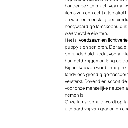
hondenbezitters zich vaak af w
items zijn een echt alternatief h
en worden meestal goed verd
hoogwaardige lamskophuid is e
waardevolle eiwitten.
Het is
voedzaam en licht vert
puppy's en senioren. De taaie 
de runderhuid, zodat vooral k
hun geld krijgen en lang op d
Bij het kauwen wordt tandplak 
tandvlees grondig gemasseer
versterkt. Bovendien scoort de 
voor onze menselijke neuzen 
nemen is.
Onze lamskophuid wordt op la
uiteraard vrij van granen en 