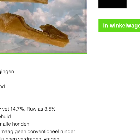
In winkelwag
gingen
und
w vet 14,7%, Ruw as 3,5%
phuid
r alle honden
 maag geen conventioneel runder
 kunnen verdragen, vragen