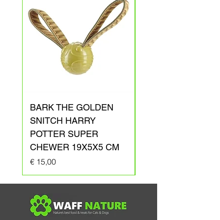
BARK THE GOLDEN
BARK ARAGOG
SNITCH HARRY
HARRY POTTER
POTTER SUPER
PLUCHE 41X31X1
CHEWER 19X5X5 CM
Prijs
€ 20,00
Prijs
€ 15,00