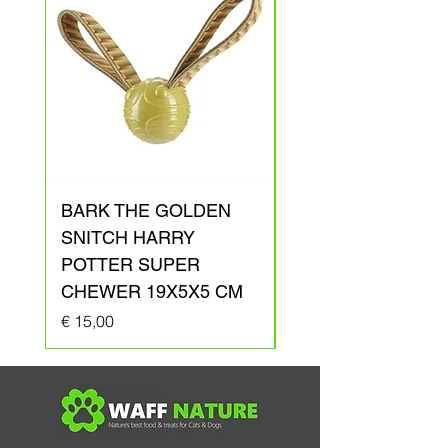
BARK THE GOLDEN
BARK ARAGOG
SNITCH HARRY
HARRY POTTER
POTTER SUPER
PLUCHE 41X31X1
CHEWER 19X5X5 CM
Prijs
€ 20,00
Prijs
€ 15,00