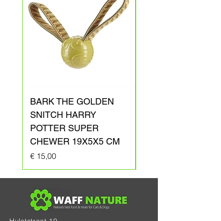
BARK THE GOLDEN
BARK ARAGOG
SNITCH HARRY
HARRY POTTER
POTTER SUPER
PLUCHE 41X31X1
CHEWER 19X5X5 CM
Prijs
€ 20,00
Prijs
€ 15,00