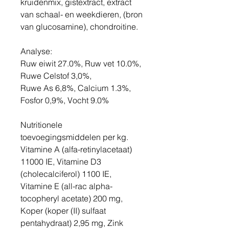
kruidenmix, gistextract, extract
van schaal- en weekdieren, (bron
van glucosamine), chondroitine.
Analyse:
Ruw eiwit 27.0%, Ruw vet 10.0%,
Ruwe Celstof 3,0%,
Ruwe As 6,8%, Calcium 1.3%,
Fosfor 0,9%, Vocht 9.0%
Nutritionele
toevoegingsmiddelen per kg.
Vitamine A (alfa-retinylacetaat)
11000 IE, Vitamine D3
(cholecalciferol) 1100 IE,
Vitamine E (all-rac alpha-
tocopheryl acetate) 200 mg,
Koper (koper (II) sulfaat
pentahydraat) 2,95 mg, Zink