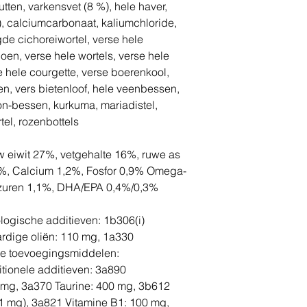
utten, varkensvet (8 %), hele haver,
%), calciumcarbonaat, kaliumchloride,
de cichoreiwortel, verse hele
en, verse hele wortels, verse hele
e hele courgette, verse boerenkool,
en, vers bietenloof, hele veenbessen,
n-bessen, kurkuma, mariadistel,
tel, rozenbottels
 eiwit 27%, vetgehalte 16%, ruwe as
2%, Calcium 1,2%, Fosfor 0,9% Omega-
tzuren 1,1%, DHA/EPA 0,4%/0,3%
logische additieven: 1b306(i)
ardige oliën: 110 mg, 1a330
he toevoegingsmiddelen:
itionele additieven: 3a890
0 mg, 3a370 Taurine: 400 mg, 3b612
11 mg), 3a821 Vitamine B1: 100 mg,