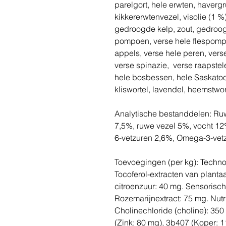
parelgort, hele erwten, havergr
kikkererwtenvezel, visolie (1 
gedroogde kelp, zout, gedroog
pompoen, verse hele flespompo
appels, verse hele peren, vers
verse spinazie, verse raapstel
hele bosbessen, hele Saskatoo
kliswortel, lavendel, heemstwor
Analytische bestanddelen: Ruw
7,5%, ruwe vezel 5%, vocht 1
6-vetzuren 2,6%, Omega-3-ve
Toevoegingen (per kg): Techno
Tocoferol-extracten van planta
citroenzuur: 40 mg. Sensorisc
Rozemarijnextract: 75 mg. Nutr
Cholinechloride (choline): 35
(Zink: 80 mg), 3b407 (Koper: 