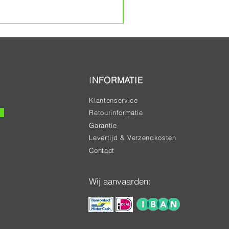
Prijs
€ 20,00
I
NFORMATIE
Klantenservice
Retourinformatie
Garantie
Levertijd & Verzendkosten
Contact
Wij aanvaarden: