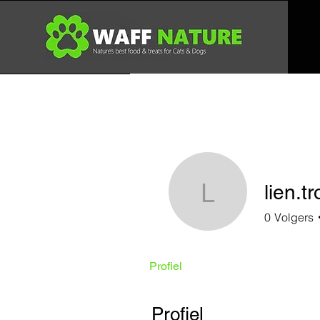
lien.
lien.tro
0
Volgers
Profiel
Profiel