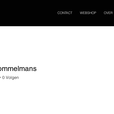
CONTACT
WEBSHOP
OVER
trommelmans
mmelmans
0
Volgen